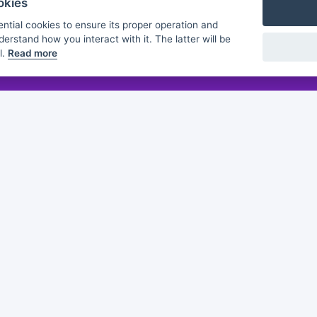
okies
ntial cookies to ensure its proper operation and
derstand how you interact with it. The latter will be
l.
Read more
Flashmind
About us
Discover
Browse
Practice sheets
Guides
White papers
Partners
of this publication does not constitute an