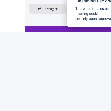
Flashmind use co
Partager
This website uses esse
tracking cookies to un
set only upon approva
The European Commission's support for the production 