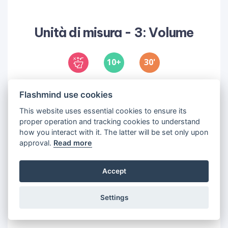
Unità di misura - 3: Volume
10
30
'
Objectives
Flashmind use cookies
1
•
Conoscere e usare le unità di misura di base
This website uses essential cookies to ensure its
2
•
Misurare il volume
proper operation and tracking cookies to understand
3
•
Esprimere i risultati di una misurazione
how you interact with it. The latter will be set only upon
usando diverse forme numeriche
approval.
Read more
Accept
Settings