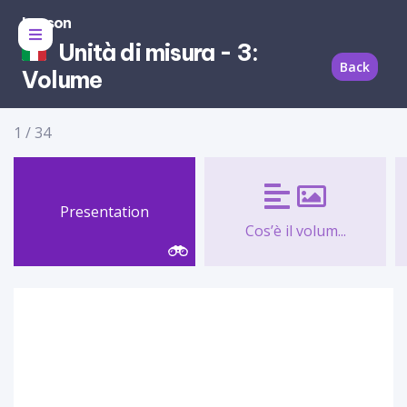
Lesson
Unità di misura - 3:
Back
Volume
1
/
34
Presentation
Cos’è il volum...