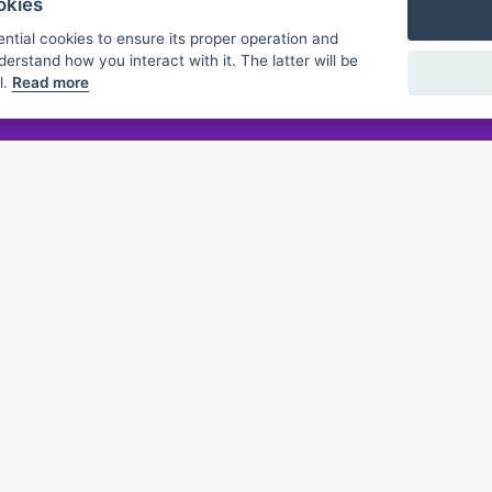
okies
ntial cookies to ensure its proper operation and
derstand how you interact with it. The latter will be
l.
Read more
Flashmind
About us
Discover
Browse
Practice sheets
Guides
White papers
Partners
of this publication does not constitute an