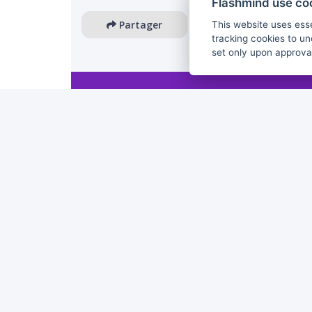
Flashmind use co
Partager
This website uses esse
tracking cookies to un
set only upon approva
The European Commission's support for the production 