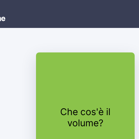
me
La quantità di
Che cos'è il
spazio occupata
volume?
da un oggetto 3D