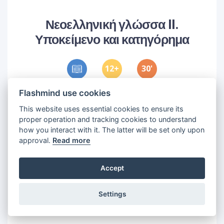
Νεοελληνική γλώσσα II.
Υποκείμενο και κατηγόρημα
12
30
'
Flashmind use cookies
Objectives
This website uses essential cookies to ensure its
1
•
Θα μάθουμε να ξεχωρίζουμε τα διάφορα
proper operation and tracking cookies to understand
είδη προτάσεων
how you interact with it. The latter will be set only upon
2
•
Θα μάθουμε να αναγνωρίζουμε τα κύρια
approval.
Read more
μέρη του λόγου μέσα σε μια πρόταση
Accept
Settings